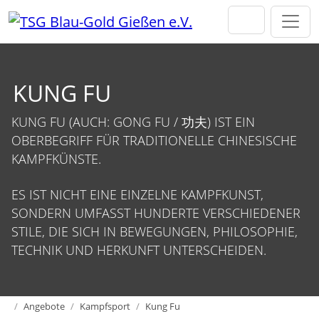
Direkt zur Hauptnavigation springen
Direkt zum Inhalt springen
KUNG FU
KUNG FU (AUCH: GONG FU / 功夫) IST EIN
OBERBEGRIFF FÜR TRADITIONELLE CHINESISCHE
KAMPFKÜNSTE.
ES IST NICHT EINE EINZELNE KAMPFKUNST,
SONDERN UMFASST HUNDERTE VERSCHIEDENER
STILE, DIE SICH IN BEWEGUNGEN, PHILOSOPHIE,
TECHNIK UND HERKUNFT UNTERSCHEIDEN.
Home
Angebote
Kampfsport
Kung Fu