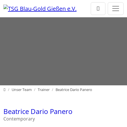
Direkt zur Hauptnavigation springen
Direkt zum Inhalt springen
Home
Unser Team
Trainer
Beatrice Dario Panero
Beatrice Dario Panero
Contemporary